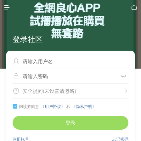


登录社区



安全提问(未设置请忽略)


阅读并同意
《用户协议》
和
《隐私声明》

登录
注册帐号
忘记密码