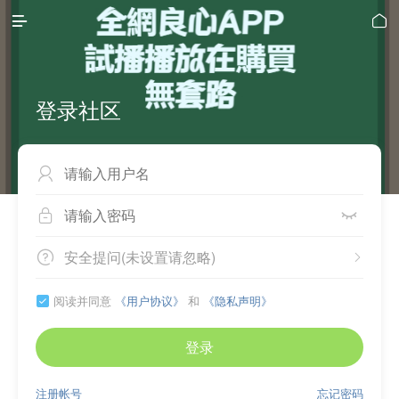


登录社区



安全提问(未设置请忽略)


阅读并同意
《用户协议》
和
《隐私声明》

登录
注册帐号
忘记密码