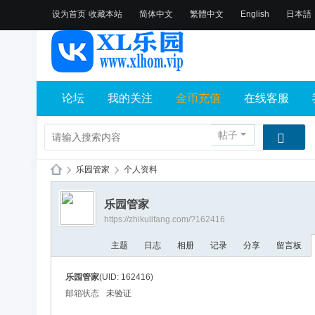
设为首页
收藏本站
简体中文
繁體中文
English
日本語
论坛
我的关注
金币充值
在线客服
帖子
›
乐园管家
›
个人资料
X
乐园管家
L
https://zhikulifang.com/?162416
乐
主题
日志
相册
记录
分享
留言板
园
论
乐园管家
(UID: 162416)
坛
邮箱状态
未验证
社