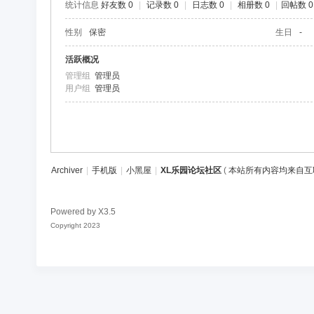
统计信息
好友数 0
|
记录数 0
|
日志数 0
|
相册数 0
|
回帖数 0
区
性别
保密
生日
-
活跃概况
管理组
管理员
用户组
管理员
Archiver
|
手机版
|
小黑屋
|
XL乐园论坛社区
(
本站所有内容均来自互
Powered by
X3.5
Copyright 2023