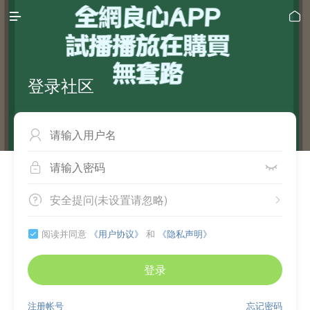


登录社区



安全提问(未设置请忽略)


阅读并同意
《用户协议》
和
《隐私声明》

登录
注册帐号
忘记密码